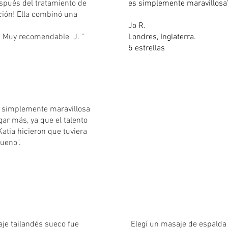
spués del tratamiento de
es simplemente maravillosa"
ación! Ella combinó una
Jo R.
. Muy recomendable J. "
Londres, Inglaterra.
5 estrellas
fue simplemente maravillosa
gar más, ya que el talento
Katia hicieron que tuviera
ueno".
je tailandés sueco fue
"Elegí un masaje de espalda