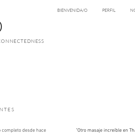
BIENVENIDA/O
PERFIL
NO
O
CONNECTEDNESS
ENTES
o completo desde hace
"Otro masaje increíble en Th