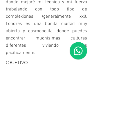
donde mejoré mi técnica y mi fuerza
trabajando con todo tipo de
complexiones (generalmente xxl).
Londres es una bonita ciudad muy
abierta y cosmopolita, donde puedes
encontrar muchísimas culturas
diferentes viviendo juntas
pacíficamente.
OBJETIVO
Y ahora, aquí estoy, en un pequeño
pueblecito en lo alto de los Alpes
suizos.
Mi deseo es aliviar la tensión física,
emocional y mental de mis clientes,
ayudándoles a conseguir un sensación
mejor acerca de la vida y una conexión
más profunda con todo lo que les rodea,